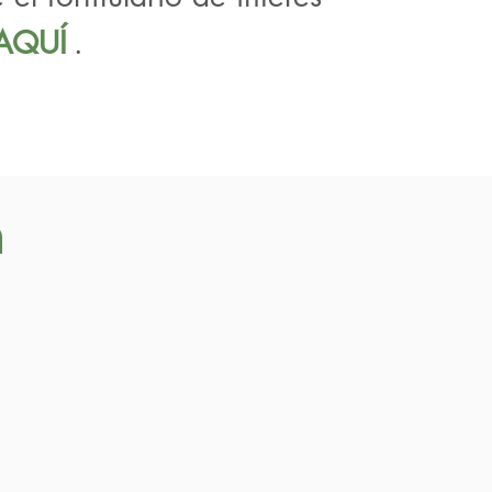
AQUÍ
.
n