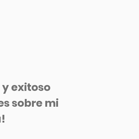
 y exitoso
nes sobre
mi
!