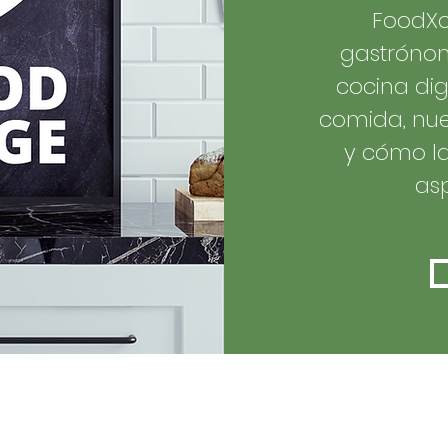
FoodXc
gastrónom
cocina digi
comida, nue
y cómo l
asp