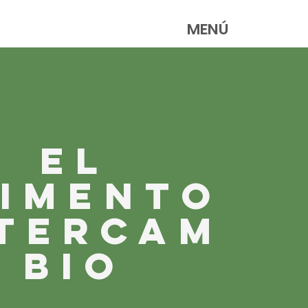
MENÚ
El
limento
ntercam
bio