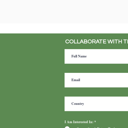
COLLABORATE WITH 
I Am Interested In:
*