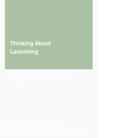
Thinking About
Launching
Prazo: Incerto, não imediato
Você está pensando em abrir uma marca de
alimentos, mas ainda não assumiu um
compromisso
Prazo: Dentro de 1-3 meses
Você está desenvolvendo seu plano de